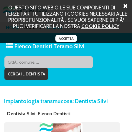
QUESTO SITO WEB O LE SUE COMPONENTI DI
TERZE PARTI UTILIZZANO I COOKIES NECESSARI ALLE
PROPRIE FUNZIONALITÃ . SE VUOI SAPERNE DI PIÃ¹
PUOI VERIFICARE LA NOSTRA
COOKIE POLICY
HOME
Abruzzo
Teramo
Silvi
ACCETTA
Elenco Dentisti Teramo Silvi
Implantologia transmucosa: Dentista Silvi
Dentista Silvi: Elenco Dentisti