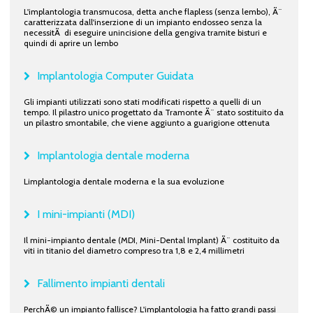
L'implantologia transmucosa, detta anche flapless (senza lembo), Ã¨
caratterizzata dall'inserzione di un impianto endosseo senza la
necessitÃ di eseguire unincisione della gengiva tramite bisturi e
quindi di aprire un lembo
Implantologia Computer Guidata
Gli impianti utilizzati sono stati modificati rispetto a quelli di un
tempo. Il pilastro unico progettato da Tramonte Ã¨ stato sostituito da
un pilastro smontabile, che viene aggiunto a guarigione ottenuta
Implantologia dentale moderna
Limplantologia dentale moderna e la sua evoluzione
I mini-impianti (MDI)
Il mini-impianto dentale (MDI, Mini-Dental Implant) Ã¨ costituito da
viti in titanio del diametro compreso tra 1,8 e 2,4 millimetri
Fallimento impianti dentali
PerchÃ© un impianto fallisce? L'implantologia ha fatto grandi passi