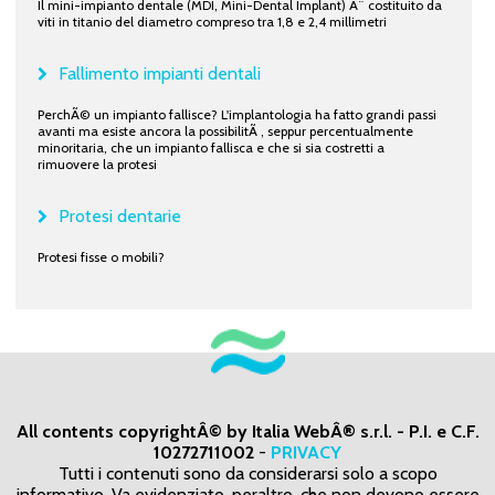
Il mini-impianto dentale (MDI, Mini-Dental Implant) Ã¨ costituito da
viti in titanio del diametro compreso tra 1,8 e 2,4 millimetri
Fallimento impianti dentali
PerchÃ© un impianto fallisce? L'implantologia ha fatto grandi passi
avanti ma esiste ancora la possibilitÃ , seppur percentualmente
minoritaria, che un impianto fallisca e che si sia costretti a
rimuovere la protesi
Protesi dentarie
Protesi fisse o mobili?
All contents copyrightÂ© by Italia WebÂ® s.r.l. - P.I. e C.F.
10272711002
-
PRIVACY
Tutti i contenuti sono da considerarsi solo a scopo
informativo. Va evidenziato, peraltro, che non devono essere