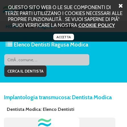
QUESTO SITO WEB O LE SUE COMPONENTI DI
TERZE PARTI UTILIZZANO I COOKIES NECESSARI ALLE
PROPRIE FUNZIONALITÃ . SE VUOI SAPERNE DI PIÃ¹
PUOI VERIFICARE LA NOSTRA
COOKIE POLICY
HOME
Sicilia
Ragusa
Modica
ACCETTA
Elenco Dentisti Ragusa Modica
Implantologia transmucosa: Dentista Modica
Dentista Modica: Elenco Dentisti