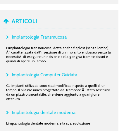
ARTICOLI
Implantologia Transmucosa
L'implantologia transmucosa, detta anche flapless (senza lembo),
Ã¨ caratterizzata dall'inserzione di un impianto endosseo senza la
necessitÃ di eseguire unincisione della gengiva tramite bisturi e
quindi di aprire un lembo
Implantologia Computer Guidata
Gli impianti utilizzati sono stati modificati rispetto a quelli di un
tempo. Il pilastro unico progettato da Tramonte Ã¨ stato sostituito
da un pilastro smontabile, che viene aggiunto a guarigione
ottenuta
Implantologia dentale moderna
Limplantologia dentale moderna e la sua evoluzione