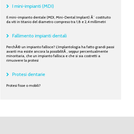
I mini-impianti (MDI)
Il mini-impianto dentale (MDI, Mini-Dental Implant) Ã¨ costituito
da viti in titanio del diametro compreso tra 1,8 e 2,4 millimetri
Fallimento impianti dentali
PerchÃ© un impianto fallisce? L'implantologia ha fatto grandi passi
avanti ma esiste ancora la possibilitÃ , seppur percentualmente
minoritaria, che un impianto fallisca e che si sia costretti a
rimuovere la protesi
Protesi dentarie
Protesi fisse o mobili?