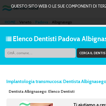
QUESTO SITO WEB O LE SUE COMPONENTI DI TERZE 
HOME
Veneto
Padova
Albignasego
Elenco Dentisti Padova Albigna
Implantologia transmucosa: Dentista Albignaseg
Dentista Albignasego: Elenco Dentisti
Ti aiutiamo a cer