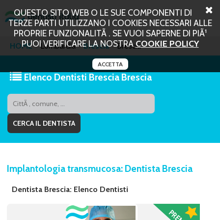
QUESTO SITO WEB O LE SUE COMPONENTI DI
TERZE PARTI UTILIZZANO I COOKIES NECESSARI ALLE
PROPRIE FUNZIONALITÃ . SE VUOI SAPERNE DI PIÃ¹
PUOI VERIFICARE LA NOSTRA
COOKIE POLICY
HOME
Lombardia
Brescia
Brescia
ACCETTA
Elenco Dentisti Brescia Brescia
Implantologia transmucosa: Dentista Brescia
Dentista Brescia: Elenco Dentisti