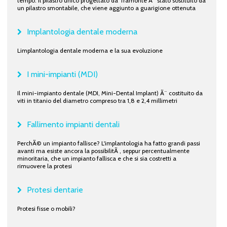
tempo. Il pilastro unico progettato da Tramonte Ã¨ stato sostituito da
un pilastro smontabile, che viene aggiunto a guarigione ottenuta
Implantologia dentale moderna
Limplantologia dentale moderna e la sua evoluzione
I mini-impianti (MDI)
Il mini-impianto dentale (MDI, Mini-Dental Implant) Ã¨ costituito da
viti in titanio del diametro compreso tra 1,8 e 2,4 millimetri
Fallimento impianti dentali
PerchÃ© un impianto fallisce? L'implantologia ha fatto grandi passi
avanti ma esiste ancora la possibilitÃ , seppur percentualmente
minoritaria, che un impianto fallisca e che si sia costretti a
rimuovere la protesi
Protesi dentarie
Protesi fisse o mobili?