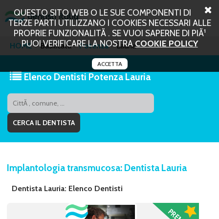
QUESTO SITO WEB O LE SUE COMPONENTI DI
TERZE PARTI UTILIZZANO I COOKIES NECESSARI ALLE
PROPRIE FUNZIONALITÃ . SE VUOI SAPERNE DI PIÃ¹
PUOI VERIFICARE LA NOSTRA
COOKIE POLICY
HOME
Basilicata
Potenza
Lauria
ACCETTA
Elenco Dentisti Potenza Lauria
Implantologia transmucosa: Dentista Lauria
Dentista Lauria: Elenco Dentisti