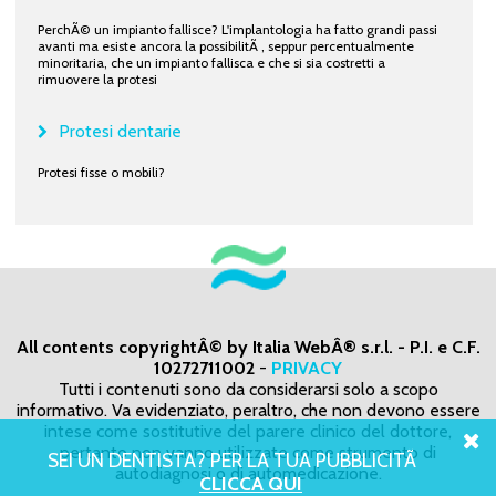
PerchÃ© un impianto fallisce? L'implantologia ha fatto grandi passi
avanti ma esiste ancora la possibilitÃ , seppur percentualmente
minoritaria, che un impianto fallisca e che si sia costretti a
rimuovere la protesi
Protesi dentarie
Protesi fisse o mobili?
All contents copyrightÂ© by Italia WebÂ® s.r.l. - P.I. e C.F.
10272711002
-
PRIVACY
Tutti i contenuti sono da considerarsi solo a scopo
informativo. Va evidenziato, peraltro, che non devono essere
intese come sostitutive del parere clinico del dottore,
pertanto non vanno utilizzate come strumento di
SEI UN DENTISTA? PER LA TUA PUBBLICITÃ
autodiagnosi o di automedicazione.
CLICCA QUI