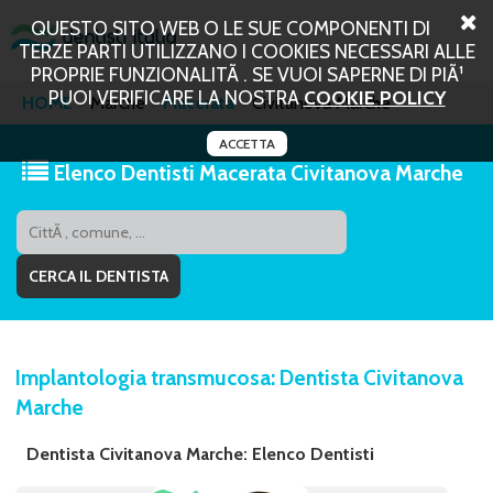
QUESTO SITO WEB O LE SUE COMPONENTI DI
TERZE PARTI UTILIZZANO I COOKIES NECESSARI ALLE
PROPRIE FUNZIONALITÃ . SE VUOI SAPERNE DI PIÃ¹
PUOI VERIFICARE LA NOSTRA
COOKIE POLICY
HOME
Marche
Macerata
Civitanova Marche
ACCETTA
Elenco Dentisti Macerata Civitanova Marche
Implantologia transmucosa: Dentista Civitanova
Marche
Dentista Civitanova Marche: Elenco Dentisti