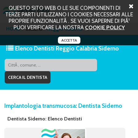
QUESTO SITO WEB O LE SUE COMPONENTI DI
TERZE PARTI UTILIZZANO I COOKIES NECESSARI ALLE
PROPRIE FUNZIONALITÃ . SE VUOI SAPERNE DI PIÃ¹
PUOI VERIFICARE LA NOSTRA
COOKIE POLICY
HOME
Calabria
Reggio Calabria
Siderno
ACCETTA
Elenco Dentisti Reggio Calabria Siderno
Implantologia transmucosa: Dentista Siderno
Dentista Siderno: Elenco Dentisti