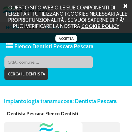
QUESTO SITO WEB O LE SUE COMPONENTI DI
TERZE PARTI UTILIZZANO I COOKIES NECESSARI ALLE
PROPRIE FUNZIONALITÃ . SE VUOI SAPERNE DI PIÃ¹
PUOI VERIFICARE LA NOSTRA
COOKIE POLICY
HOME
Abruzzo
Pescara
Pescara
ACCETTA
Elenco Dentisti Pescara Pescara
Implantologia transmucosa: Dentista Pescara
Dentista Pescara: Elenco Dentisti