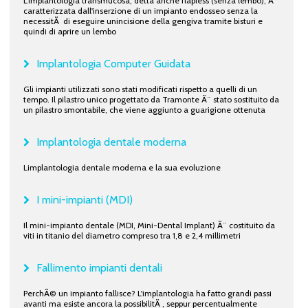
L'implantologia transmucosa, detta anche flapless (senza lembo), Ã¨
caratterizzata dall'inserzione di un impianto endosseo senza la
necessitÃ di eseguire unincisione della gengiva tramite bisturi e
quindi di aprire un lembo
Implantologia Computer Guidata
Gli impianti utilizzati sono stati modificati rispetto a quelli di un
tempo. Il pilastro unico progettato da Tramonte Ã¨ stato sostituito da
un pilastro smontabile, che viene aggiunto a guarigione ottenuta
Implantologia dentale moderna
Limplantologia dentale moderna e la sua evoluzione
I mini-impianti (MDI)
Il mini-impianto dentale (MDI, Mini-Dental Implant) Ã¨ costituito da
viti in titanio del diametro compreso tra 1,8 e 2,4 millimetri
Fallimento impianti dentali
PerchÃ© un impianto fallisce? L'implantologia ha fatto grandi passi
avanti ma esiste ancora la possibilitÃ , seppur percentualmente