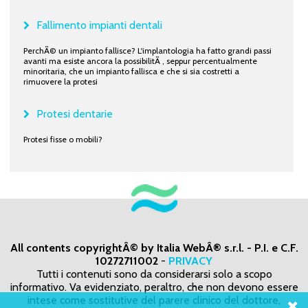
Fallimento impianti dentali
PerchÃ© un impianto fallisce? L'implantologia ha fatto grandi passi
avanti ma esiste ancora la possibilitÃ , seppur percentualmente
minoritaria, che un impianto fallisca e che si sia costretti a
rimuovere la protesi
Protesi dentarie
Protesi fisse o mobili?
All contents copyrightÂ© by Italia WebÂ® s.r.l. - P.I. e C.F.
10272711002
-
PRIVACY
Tutti i contenuti sono da considerarsi solo a scopo
informativo. Va evidenziato, peraltro, che non devono essere
intese come sostitutive del parere clinico del dottore,