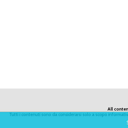
All conten
Tutti i contenuti sono da considerarsi solo a scopo informat