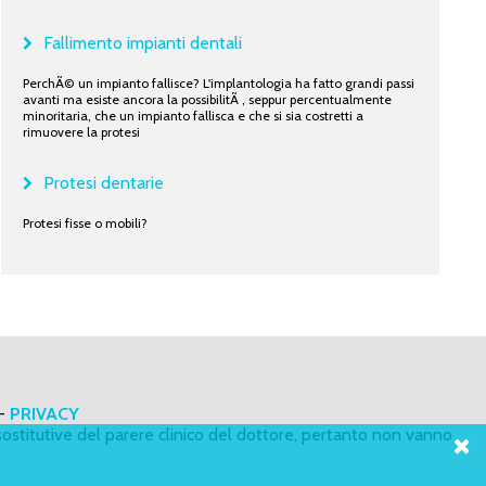
Fallimento impianti dentali
PerchÃ© un impianto fallisce? L'implantologia ha fatto grandi passi
avanti ma esiste ancora la possibilitÃ , seppur percentualmente
minoritaria, che un impianto fallisca e che si sia costretti a
rimuovere la protesi
Protesi dentarie
Protesi fisse o mobili?
-
PRIVACY
ostitutive del parere clinico del dottore, pertanto non vanno