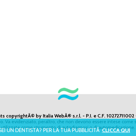
ts copyrightÂ© by Italia WebÂ® s.r.l. - P.I. e C.F. 10272711002
ivo. Va evidenziato, peraltro, che non devono essere intese come s
utilizzate come strumento di autodiagnosi o di automedicazione.
SEI UN DENTISTA? PER LA TUA PUBBLICITÃ
CLICCA QUI