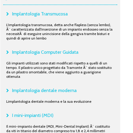
Implantologia Transmucosa
L'implantologia transmucosa, detta anche flapless (senza lembo),
Ã¨ caratterizzata dall'inserzione di un impianto endosseo senza la
necessitÃ di eseguire unincisione della gengiva tramite bisturi e
quindi di aprire un lembo
Implantologia Computer Guidata
Gli impianti utilizzati sono stati modificati rispetto a quelli di un
tempo. Il pilastro unico progettato da Tramonte Ã¨ stato sostituito
da un pilastro smontabile, che viene aggiunto a guarigione
ottenuta
Implantologia dentale moderna
Limplantologia dentale moderna e la sua evoluzione
I mini-impianti (MDI)
Il mini-impianto dentale (MDI, Mini-Dental Implant) Ã¨ costituito
da viti in titanio del diametro compreso tra 1,8 e 2,4 millimetri