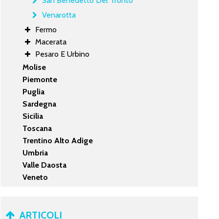
San Benedetto Del Tronto
Venarotta
Fermo
Macerata
Pesaro E Urbino
Molise
Piemonte
Puglia
Sardegna
Sicilia
Toscana
Trentino Alto Adige
Umbria
Valle Daosta
Veneto
ARTICOLI